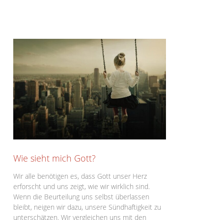
Wie sieht mich Gott?
Wir alle benötigen es, dass Gott unser Herz
erforscht und uns zeigt, wie wir wirklich sind.
Wenn die Beurteilung uns selbst überlassen
bleibt, neigen wir dazu, unsere Sündhaftigkeit zu
unterschätzen. Wir vergleichen uns mit den