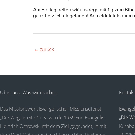
Am Freitag treffen wir uns regelmäßig zum Bi
ganz herzlich eingeladen! Anmeldetelefonnumm
←
zurück
Über uns: Was wir machen
Kontakt
Das Missionswerk Evangelischer Missionsdienst
Evangel
„Die Wegbereiter“ e.V. wurde 1959 von Evangelist
„Die We
Heinrich Ostrowski mit dem Ziel gegründet, in mit
Kürnba
dem Wort Gottes noch nicht erreichten Regionen
75038 