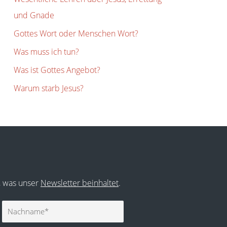
und Gnade
Gottes Wort oder Menschen Wort?
Was muss ich tun?
Was ist Gottes Angebot?
Warum starb Jesus?
r, was unser
Newsletter beinhaltet
.
Nachname