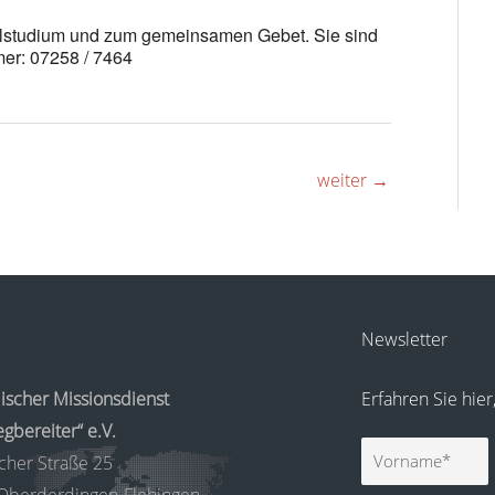
belstudium und zum gemeinsamen Gebet. Sie sind
er: 07258 / 7464
weiter
→
Newsletter
ischer Missionsdienst
Erfahren Sie hie
gbereiter“ e.V.
Vorname
cher Straße 25
Oberderdingen-Flehingen