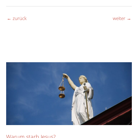
←
zurück
weiter
→
Warum starb Jesus?