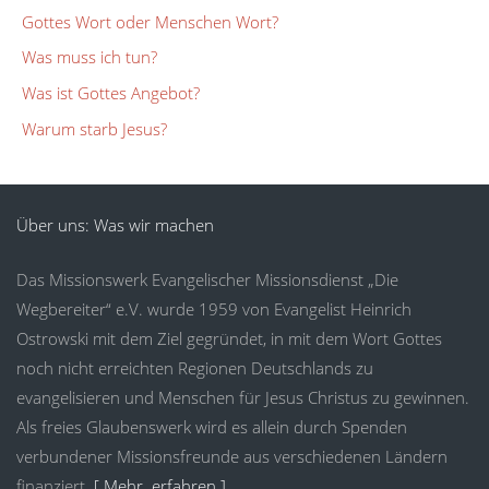
Gottes Wort oder Menschen Wort?
Was muss ich tun?
Was ist Gottes Angebot?
Warum starb Jesus?
Über uns: Was wir machen
Das Missionswerk Evangelischer Missionsdienst „Die
Wegbereiter“ e.V. wurde 1959 von Evangelist Heinrich
Ostrowski mit dem Ziel gegründet, in mit dem Wort Gottes
noch nicht erreichten Regionen Deutschlands zu
evangelisieren und Menschen für Jesus Christus zu gewinnen.
Als freies Glaubenswerk wird es allein durch Spenden
verbundener Missionsfreunde aus verschiedenen Ländern
finanziert.
[ Mehr erfahren ]