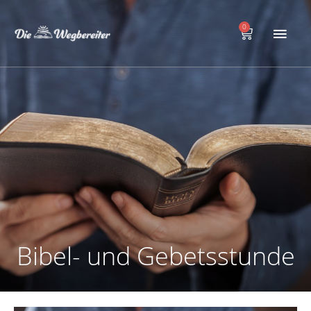
Zum
Hau
Inhalt
0
Warenkorb
springen
Bibel- und Gebetsstunde