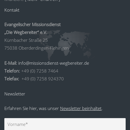
Kontakt
Evangelischer Missionsdienst
„Die Wegbereiter“ e.V.
Kürnbacher Straße 25
75038 Oberderdingen-Flehingen
E-Mail:
info@missionsdienst-wegbereiter.de
Telefon:
+49 (0) 7258 7464
Telefax:
+49 (0) 7258 924370
Newsletter
Erfahren Sie hier, was unser
Newsletter beinhaltet
.
Vorname