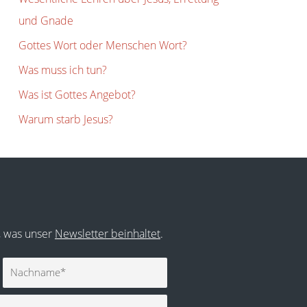
und Gnade
Gottes Wort oder Menschen Wort?
Was muss ich tun?
Was ist Gottes Angebot?
Warum starb Jesus?
r, was unser
Newsletter beinhaltet
.
Nachname