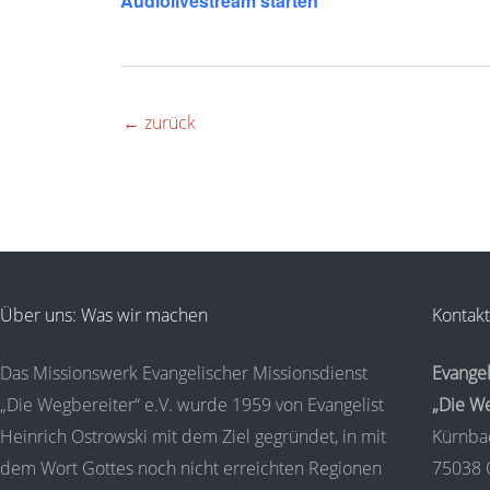
Audiolivestream starten
←
zurück
Über uns: Was wir machen
Kontakt
Das Missionswerk Evangelischer Missionsdienst
Evangel
„Die Wegbereiter“ e.V. wurde 1959 von Evangelist
„Die We
Heinrich Ostrowski mit dem Ziel gegründet, in mit
Kürnba
dem Wort Gottes noch nicht erreichten Regionen
75038 