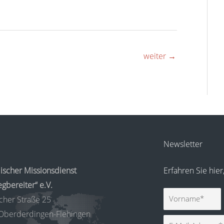
weiter
→
Newsletter
ischer Missionsdienst
Erfahren Sie hie
gbereiter“ e.V.
Vorname
cher Straße 25
Oberderdingen-Flehingen
E-