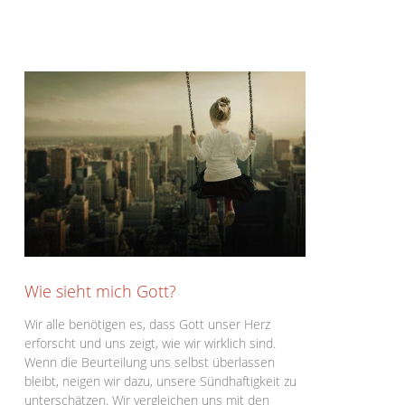
Wie sieht mich Gott?
Wir alle benötigen es, dass Gott unser Herz
erforscht und uns zeigt, wie wir wirklich sind.
Wenn die Beurteilung uns selbst überlassen
bleibt, neigen wir dazu, unsere Sündhaftigkeit zu
unterschätzen. Wir vergleichen uns mit den