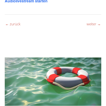
Audiolivestream starten
←
zurück
weiter
→