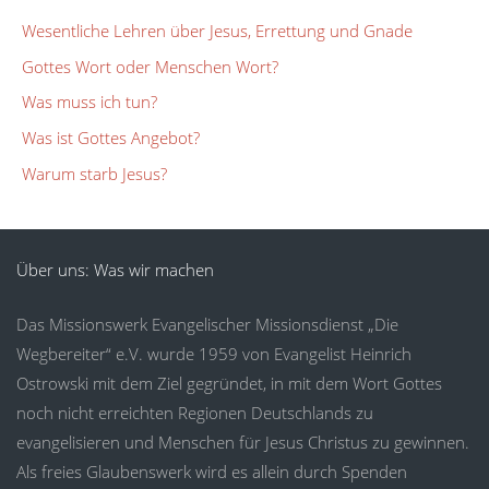
Wesentliche Lehren über Jesus, Errettung und Gnade
Gottes Wort oder Menschen Wort?
Was muss ich tun?
Was ist Gottes Angebot?
Warum starb Jesus?
Über uns: Was wir machen
Das Missionswerk Evangelischer Missionsdienst „Die
Wegbereiter“ e.V. wurde 1959 von Evangelist Heinrich
Ostrowski mit dem Ziel gegründet, in mit dem Wort Gottes
noch nicht erreichten Regionen Deutschlands zu
evangelisieren und Menschen für Jesus Christus zu gewinnen.
Als freies Glaubenswerk wird es allein durch Spenden