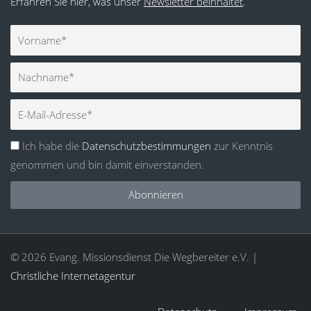
Erfahren Sie hier, was unser
Newsletter beinhaltet
.
Vorname
Nachname
E-
Mail
Ich habe die
Datenschutzbestimmungen
zur Kenntnis
genommen und bin damit einverstanden.
Abonnieren
© 2026 Evang. Missionsdienst Die Wegbereiter e.V. |
Christliche Internetagentur