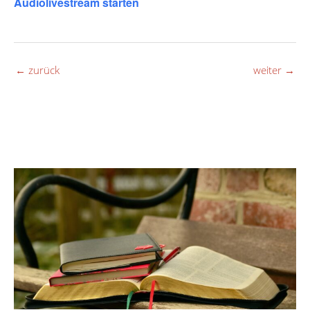
Audiolivestream starten
←
zurück
weiter
→