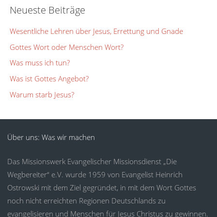
Neueste Beiträge
Wesentliche Lehren über Jesus, Errettung und Gnade
Gottes Wort oder Menschen Wort?
Was muss ich tun?
Was ist Gottes Angebot?
Warum starb Jesus?
Über uns: Was wir machen
Das Missionswerk Evangelischer Missionsdienst „Die
Wegbereiter“ e.V. wurde 1959 von Evangelist Heinrich
Ostrowski mit dem Ziel gegründet, in mit dem Wort Gottes
noch nicht erreichten Regionen Deutschlands zu
evangelisieren und Menschen für Jesus Christus zu gewinnen.