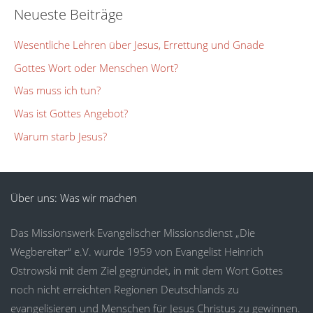
Neueste Beiträge
Wesentliche Lehren über Jesus, Errettung und Gnade
Gottes Wort oder Menschen Wort?
Was muss ich tun?
Was ist Gottes Angebot?
Warum starb Jesus?
Über uns: Was wir machen
Das Missionswerk Evangelischer Missionsdienst „Die
Wegbereiter“ e.V. wurde 1959 von Evangelist Heinrich
Ostrowski mit dem Ziel gegründet, in mit dem Wort Gottes
noch nicht erreichten Regionen Deutschlands zu
evangelisieren und Menschen für Jesus Christus zu gewinnen.