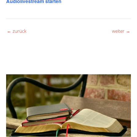
Audiolivestream starten
←
zurück
weiter
→