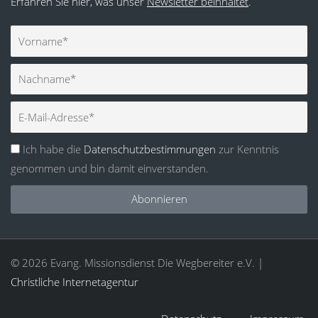
Erfahren Sie hier, was unser
Newsletter beinhaltet
.
Vorname
Nachname
E-
Mail
Ich habe die
Datenschutzbestimmungen
zur Kenntnis
genommen und bin damit einverstanden.
Abonnieren
© 2026 Evang. Missionsdienst Die Wegbereiter e.V. |
Christliche Internetagentur