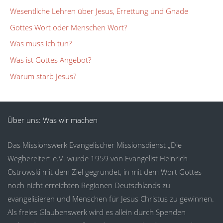
Wesentliche Lehren über Jesus, Errettung und Gnade
Gottes Wort oder Menschen Wort?
Was muss ich tun?
Was ist Gottes Angebot?
Warum starb Jesus?
Über uns: Was wir machen
Das Missionswerk Evangelischer Missionsdienst „Die
Wegbereiter“ e.V. wurde 1959 von Evangelist Heinrich
Ostrowski mit dem Ziel gegründet, in mit dem Wort Gottes
noch nicht erreichten Regionen Deutschlands zu
evangelisieren und Menschen für Jesus Christus zu gewinnen.
Als freies Glaubenswerk wird es allein durch Spenden