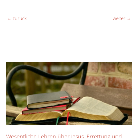
←
zurück
weiter
→
Wesentliche Lehren über Jesus, Errettung und