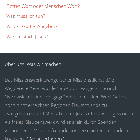
Gottes Wort oder Menschen Wort?
Was muss ich tun?
Was ist Gottes Angebot?
Warum starb Jesus?
Über uns: Was wir machen
Das Missionswerk Evangelischer Missionsdienst „Die
Wegbereiter“ e.V. wurde 1959 von Evangelist Heinrich
Ostrowski mit dem Ziel gegründet, in mit dem Wort Gottes
noch nicht erreichten Regionen Deutschlands zu
evangelisieren und Menschen für Jesus Christus zu gewinnen.
Als freies Glaubenswerk wird es allein durch Spenden
verbundener Missionsfreunde aus verschiedenen Ländern
finanziert.
[ Mehr erfahren ]