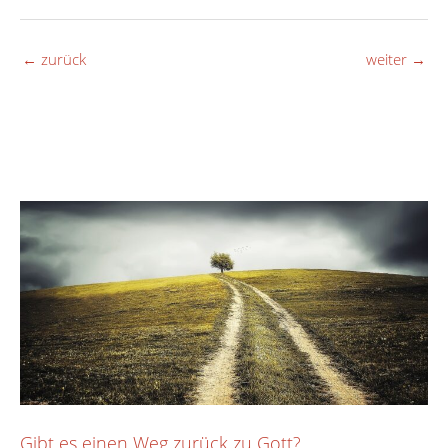
←
zurück
weiter
→
Gibt es einen Weg zurück zu Gott?