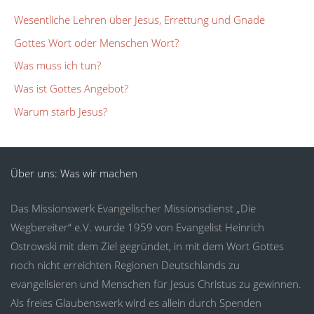
Wesentliche Lehren über Jesus, Errettung und Gnade
Gottes Wort oder Menschen Wort?
Was muss ich tun?
Was ist Gottes Angebot?
Warum starb Jesus?
Über uns: Was wir machen
Das Missionswerk Evangelischer Missionsdienst „Die
Wegbereiter“ e.V. wurde 1959 von Evangelist Heinrich
Ostrowski mit dem Ziel gegründet, in mit dem Wort Gottes
noch nicht erreichten Regionen Deutschlands zu
evangelisieren und Menschen für Jesus Christus zu gewinnen.
Als freies Glaubenswerk wird es allein durch Spenden