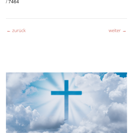
/ 7464
←
zurück
weiter
→