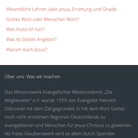
Wesentliche Lehren über Jesus, Errettung und Gnade
Gottes Wort oder Menschen Wort?
Was muss ich tun?
Was ist Gottes Angebot?
Warum starb Jesus?
Über uns: Was wir machen
Das Missionswerk Evangelischer Missionsdienst „Die
Wegbereiter“ e.V. wurde 1959 von Evangelist Heinrich
Ostrowski mit dem Ziel gegründet, in mit dem Wort Gottes
noch nicht erreichten Regionen Deutschlands zu
evangelisieren und Menschen für Jesus Christus zu gewinnen.
Als freies Glaubenswerk wird es allein durch Spenden