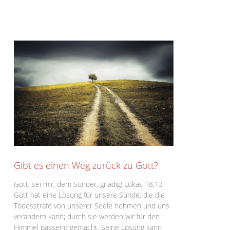
Gibt es einen Weg zurück zu Gott?
Gott, sei mir, dem Sünder, gnädig! Lukas 18,13
Gott hat eine Lösung für unsere Sünde, die die
Todesstrafe von unserer Seele nehmen und uns
verändern kann; durch sie werden wir für den
Himmel passend gemacht. Seine Lösung kann