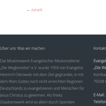
←
zurück
Über uns: Was wir machen
Kontakt
Das Missionswerk Evangelischer Missionsdienst
Evangel
„Die Wegbereiter“ e.V. wurde 1959 von Evangelist
„Die We
Heinrich Ostrowski mit dem Ziel gegründet, in mit
Kürnba
dem Wort Gottes noch nicht erreichten Regionen
75038 
Deutschlands zu evangelisieren und Menschen für
E-Mail:
Jesus Christus zu gewinnen. Als freies
Telefon
Glaubenswerk wird es allein durch Spenden