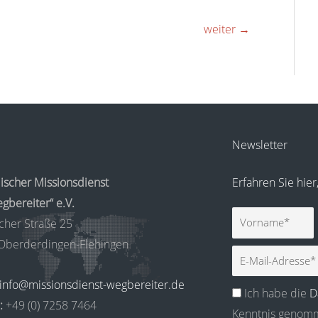
weiter
→
Newsletter
ischer Missionsdienst
Erfahren Sie hie
gbereiter“ e.V.
Vorname
cher Straße 25
Oberderdingen-Flehingen
E-
Mail
info@missionsdienst-wegbereiter.de
Ich habe die
D
:
+49 (0) 7258 7464
Kenntnis genomm