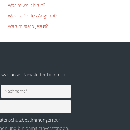
Was muss ich tun?
Was ist Gottes Angebot?
Warum starb Jesus?
r, was unser
Newsletter beinhaltet
.
Nachname
atenschutzbestimmungen
zur
en und bin damit einverstanden.