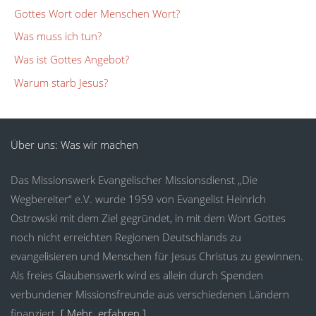
Gottes Wort oder Menschen Wort?
Was muss ich tun?
Was ist Gottes Angebot?
Warum starb Jesus?
Über uns: Was wir machen
Das Missionswerk Evangelischer Missionsdienst „Die
Wegbereiter“ e.V. wurde 1959 von Evangelist Heinrich
Ostrowski mit dem Ziel gegründet, in mit dem Wort Gottes
noch nicht erreichten Regionen Deutschlands zu
evangelisieren und Menschen für Jesus Christus zu gewinnen.
Als freies Glaubenswerk wird es allein durch Spenden
verbundener Missionsfreunde aus verschiedenen Ländern
finanziert.
[ Mehr erfahren ]