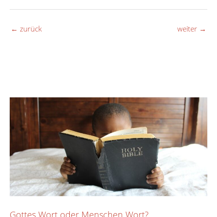
←
zurück
weiter
→
Gottes Wort oder Menschen Wort?