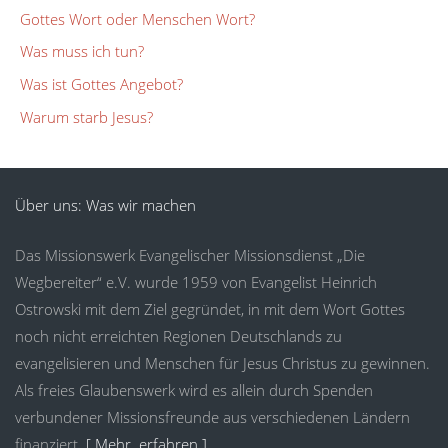
Gottes Wort oder Menschen Wort?
Was muss ich tun?
Was ist Gottes Angebot?
Warum starb Jesus?
Über uns: Was wir machen
Das Missionswerk Evangelischer Missionsdienst „Die
Wegbereiter“ e.V. wurde 1959 von Evangelist Heinrich
Ostrowski mit dem Ziel gegründet, in mit dem Wort Gottes
noch nicht erreichten Regionen Deutschlands zu
evangelisieren und Menschen für Jesus Christus zu gewinnen.
Als freies Glaubenswerk wird es allein durch Spenden
verbundener Missionsfreunde aus verschiedenen Ländern
finanziert.
[ Mehr erfahren ]