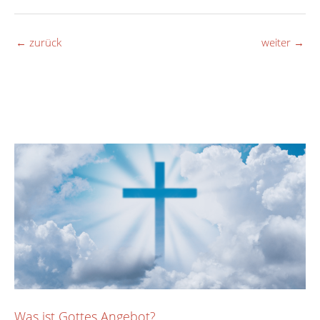
←
zurück
weiter
→
Was ist Gottes Angebot?