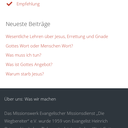
Empfehlung
Neueste Beiträge
Wesentliche Lehren über Jesus, Errettung und Gnade
Gottes Wort oder Menschen Wort?
Was muss ich tun?
Was ist Gottes Angebot?
Warum starb Jesus?
Über uns: Was wir machen
Das Missionswerk Evangelischer Missionsdienst „Die
Wegbereiter“ e.V. wurde 1959 von Evangelist Heinrich