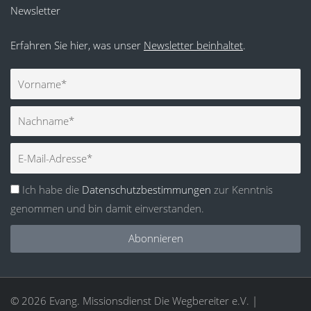
Newsletter
Erfahren Sie hier, was unser
Newsletter beinhaltet
.
Vorname
Nachname
E-
Mail
Ich habe die
Datenschutzbestimmungen
zur Kenntnis
genommen und bin damit einverstanden.
Abonnieren
© 2026 Evang. Missionsdienst Die Wegbereiter e.V. |