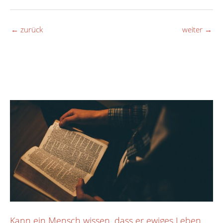
←
zurück
weiter
→
Kann ein Mensch wissen, dass er ewiges Leben